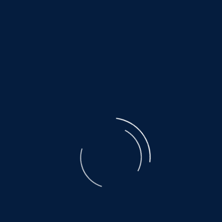
©
NOAH.de
2026
Mix-Hündin
ruhig und freundlich...
TEDI2
©
NOAH.de
2026
Beagle-Mix-Rüde
bittet leise um Zuneigung
Geboren 2017, Größe 45cm, Gewicht 18kg
TEDI2 ist eine sanfte Seele. Sehr scheu, stürmt er nicht
gleich auf jedermann zu. Vielleicht wartet er deshalb
schon so lange auf sein Zuhause. Er ist verträglich mit
allen Hunden und Menschen. Ein sanfter Freund, der