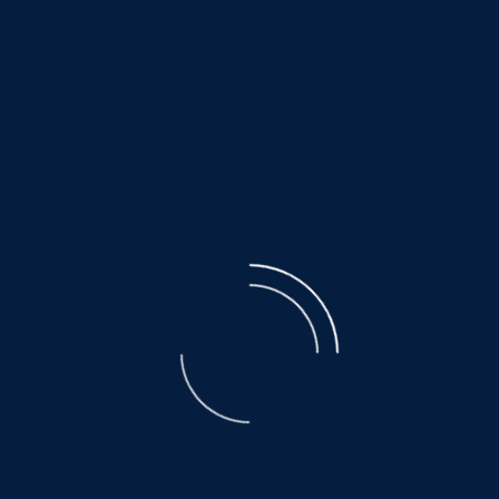
©
NOAH.de
2026
Mix-Hündin
ruhig und freundlich...
MAZA
©
NOAH.de
2026
Leonberger-Mix-Hündin
bildschön mit einem wunderbaren Wesen!
geboren 2017, Gewicht 30kg, Größe 60cm
MAZA ist eine durch und durch freundliche,
ausgeglichene, ruhige Hündin, die mit anderen
Hunden sehr gut auskommt. Sie lebt ganz nach dem
Motto: in der Ruhe liegt die Kraft. Ihre angenehme Art
macht sie zu einem tollen Begleiter - unaufdringlich,