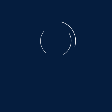
Leonberger-Mix-Hündin
bildschön mit einem wunderbaren Wesen!
geboren 2017, Gewicht 30kg, Größe 60cm
MAZA ist eine durch und durch freundliche,
ausgeglichene, ruhige Hündin, die mit anderen
Hunden sehr gut auskommt. Sie lebt ganz nach
dem Motto: in der Ruhe liegt die Kraft. Ihre
angenehme Art macht sie zu einem tollen Begleiter
- unaufdringlich, aber stets aufmerksam. Wenn sie
Vertrauen gefasst hat,
zeigt sie ihre liebevolle, verschmuste Seite und
schließt einen schnell ins Herz.
Videos und Kontakt:
www.hundewollenleben.net