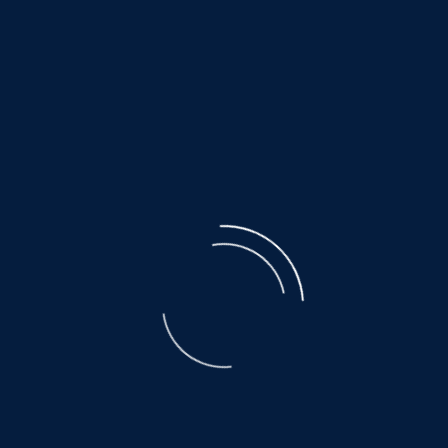
©
NOAH.de
2026
Mix-Hündin
ruhig und freundlich...
MAJA
©
NOAH.de
2026
Pinscher-Mix Hündin
sucht Nähe zu ihren Menschen
Geboren 2020, Größe 50cm, Gewicht 25kg
MAJA ist freundlich und aufgeweckt. Mit ihrem
fröhlichen Wesen wickelt sie ihre Menschen sofort um
die Pfote. Sie liebt gemeinsame Spaziergänge und
danach gibt es für sie nichts Schöneres, als ein