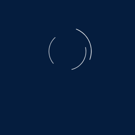
Jagdhund-Mixrüde
ein fröhlicher Sonnenschein auf vier Pfoten!
Geboren 24.08.2020, Gewicht 15kg, Größe etwa
45cm hoch
DZONI ist ein echter Gute-Laune-Garant, der das
Leben liebt und das auch zeigt. Unkompliziert und
freundlich erobert er alle Herzen im Sturm. Er
kommt mit allem bestens zurecht. Mit ihm
bekommt man einen treuen Freund, der jedem
täglich ein Lächeln ins Gesicht zaubert.
Videos und Kontakt:
www.hundewollenleben.net