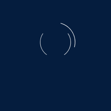
Jagdhund-Mixrüde
ein fröhlicher Sonnenschein auf vier Pfoten!
Geboren 24.08.2020, Gewicht 15kg, Größe etwa
45cm hoch
DZONI ist ein echter Gute-Laune-Garant, der das
Leben liebt und das auch zeigt. Unkompliziert und
freundlich erobert er alle Herzen im Sturm. Er
kommt mit allem bestens zurecht. Mit ihm
bekommt man einen treuen Freund, der jedem
täglich ein Lächeln ins Gesicht zaubert.
Videos und Kontakt:
www.hundewollenleben.net