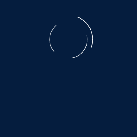
Pointer-Mix-Rüde
liebenswert, herzensgut und ein wahrer Schatz!
Geboren 2017, Gewicht 35kg, Größe 55cm
DINGO ist ruhig, ausgeglichen, verträglich mit
Artgenossen und einfach nur freundlich zu
Menschen. Er hat ein rwunderbaren Wesen, liebt
Spaziergänge, genießt es zu spielen und freut sich
über jede Kuscheleinheit. Er ist ein sanfter
Gefährte, der sich über liebevolle Zuwendung freut
und dabei stets die Nähe seiner Menschen sucht.
Kontakt:
www.hundewollenleben.net