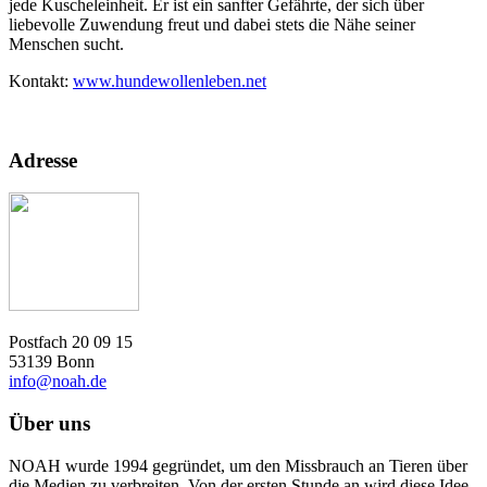
jede Kuscheleinheit. Er ist ein sanfter Gefährte, der sich über
liebevolle Zuwendung freut und dabei stets die Nähe seiner
Menschen sucht.
Kontakt:
www.hundewollenleben.net
Adresse
Postfach 20 09 15
53139 Bonn
info@noah.de
Über uns
NOAH wurde 1994 gegründet, um den Missbrauch an Tieren über
die Medien zu verbreiten. Von der ersten Stunde an wird diese Idee