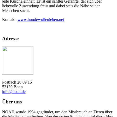
jede Kuscheleinheit. Er ist ein sanfter Gefährte, der sich über
liebevolle Zuwendung freut und dabei stets die Nähe seiner
Menschen sucht.
Kontakt:
www.hundewollenleben.net
Adresse
Postfach 20 09 15
53139 Bonn
info@noah.de
Über uns
NOAH wurde 1994 gegründet, um den Missbrauch an Tieren über
die Medien zu verbreiten. Von der ersten Stunde an wird diese Idee