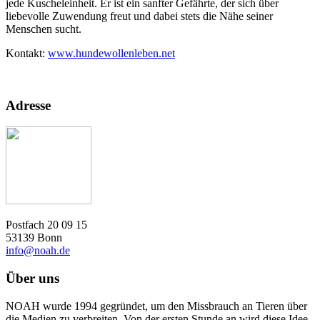
jede Kuscheleinheit. Er ist ein sanfter Gefährte, der sich über
liebevolle Zuwendung freut und dabei stets die Nähe seiner
Menschen sucht.
Kontakt:
www.hundewollenleben.net
Adresse
Postfach 20 09 15
53139 Bonn
info@noah.de
Über uns
NOAH wurde 1994 gegründet, um den Missbrauch an Tieren über
die Medien zu verbreiten. Von der ersten Stunde an wird diese Idee