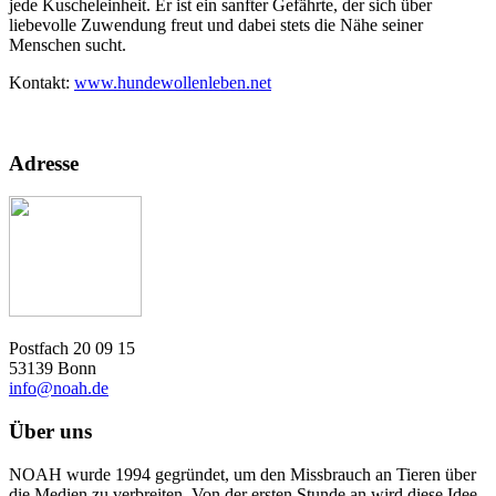
jede Kuscheleinheit. Er ist ein sanfter Gefährte, der sich über
liebevolle Zuwendung freut und dabei stets die Nähe seiner
Menschen sucht.
Kontakt:
www.hundewollenleben.net
Adresse
Postfach 20 09 15
53139 Bonn
info@noah.de
Über uns
NOAH wurde 1994 gegründet, um den Missbrauch an Tieren über
die Medien zu verbreiten. Von der ersten Stunde an wird diese Idee