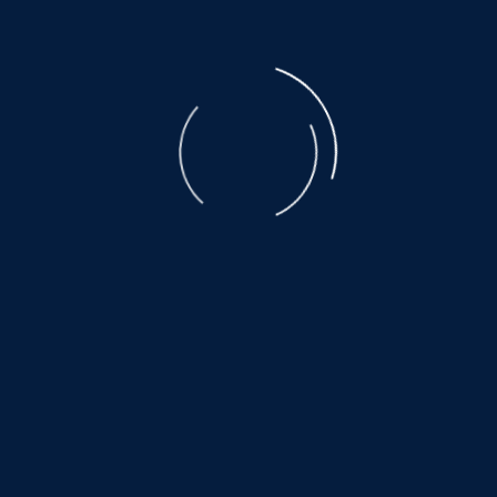
Mix-Hündin
mit guter Laune und Kuschel-Kompetenz!
Geboren 2019, Gewicht 20 kg, Größe 50 cm
ANDREA ist eine wunderbare Herzenshündin voller
Zärtlichkeit und guter Laune.
Sie bringt alles mit, was man sich von einer besten
Freundin auf vier Pfoten nur wünschen kann:
freundlich, verträglich mit allen Hunden und ein
echtes Kuschelwunder.
Kontakt:
www.hundewollenleben.net