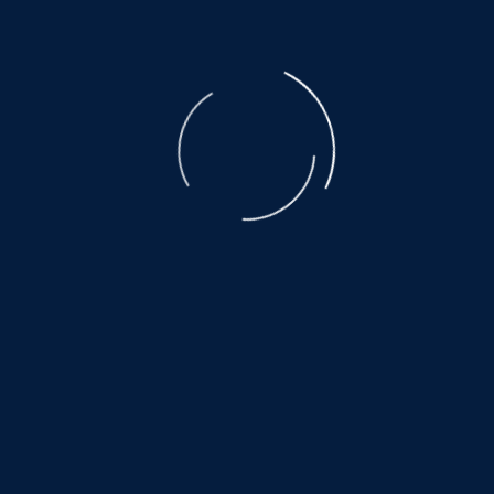
Mix-Hündin
mit guter Laune und Kuschel-Kompetenz!
Geboren 2019, Gewicht 20 kg, Größe 50 cm
ANDREA ist eine wunderbare Herzenshündin voller
Zärtlichkeit und guter Laune.
Sie bringt alles mit, was man sich von einer besten
Freundin auf vier Pfoten nur wünschen kann:
freundlich, verträglich mit allen Hunden und ein
echtes Kuschelwunder.
Kontakt:
www.hundewollenleben.net