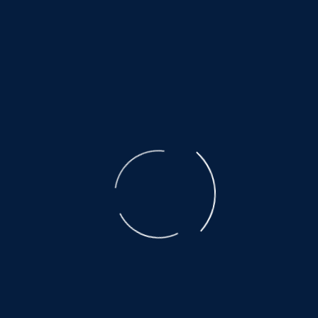
©
NOAH.de
2026
Mix-Hündin
ruhig und freundlich...
Vorname
*
Nachname
*
E-Mail
*
Nachricht
*