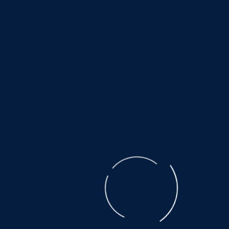
Zeitpunkt der Verlinkung auf mögliche
Rechtsverstöße überprüft. Rechtswidrige Inhalte
waren zum Zeitpunkt der Verlinkung nicht
erkennbar. Eine permanente inhaltliche Kontrolle
der verlinkten Seiten ist jedoch ohne konkrete
Anhaltspunkte einer Rechtsverletzung nicht
zumutbar. Bei Bekanntwerden von
Rechtsverletzungen werden wir derartige Links
umgehend entfernen.
Urheberrecht
Die durch die Seitenbetreiber erstellten Inhalte und
Werke auf diesen Seiten unterliegen dem
deutschen Urheberrecht. Die Vervielfältigung,
Bearbeitung, Verbreitung und jede Art der
Verwertung außerhalb der Grenzen des