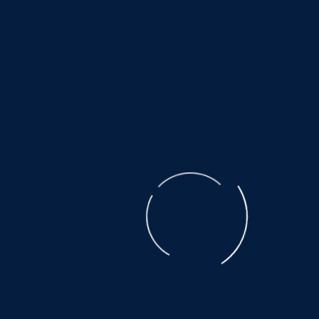
der verlinkten Seiten ist jedoch ohne konkrete
Anhaltspunkte einer Rechtsverletzung nicht
zumutbar. Bei Bekanntwerden von
Rechtsverletzungen werden wir derartige Links
umgehend entfernen.
Urheberrecht
Die durch die Seitenbetreiber erstellten Inhalte und
Werke auf diesen Seiten unterliegen dem
deutschen Urheberrecht. Die Vervielfältigung,
Bearbeitung, Verbreitung und jede Art der
Verwertung außerhalb der Grenzen des
Urheberrechtes bedürfen der schriftlichen
Zustimmung des jeweiligen Autors bzw. Erstellers.
Downloads und Kopien dieser Seite sind nur für
den privaten, nicht kommerziellen Gebrauch