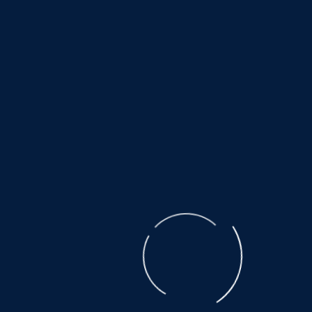
Zeitpunkt der Verlinkung auf mögliche
Rechtsverstöße überprüft. Rechtswidrige Inhalte
waren zum Zeitpunkt der Verlinkung nicht
erkennbar. Eine permanente inhaltliche Kontrolle
der verlinkten Seiten ist jedoch ohne konkrete
Anhaltspunkte einer Rechtsverletzung nicht
zumutbar. Bei Bekanntwerden von
Rechtsverletzungen werden wir derartige Links
umgehend entfernen.
Urheberrecht
Die durch die Seitenbetreiber erstellten Inhalte und
Werke auf diesen Seiten unterliegen dem
deutschen Urheberrecht. Die Vervielfältigung,
Bearbeitung, Verbreitung und jede Art der
Verwertung außerhalb der Grenzen des