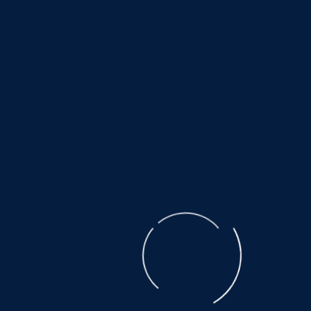
Zeitpunkt der Verlinkung auf mögliche
Rechtsverstöße überprüft. Rechtswidrige Inhalte
waren zum Zeitpunkt der Verlinkung nicht
erkennbar. Eine permanente inhaltliche Kontrolle
der verlinkten Seiten ist jedoch ohne konkrete
Anhaltspunkte einer Rechtsverletzung nicht
zumutbar. Bei Bekanntwerden von
Rechtsverletzungen werden wir derartige Links
umgehend entfernen.
Urheberrecht
Die durch die Seitenbetreiber erstellten Inhalte und
Werke auf diesen Seiten unterliegen dem
deutschen Urheberrecht. Die Vervielfältigung,
Bearbeitung, Verbreitung und jede Art der
Verwertung außerhalb der Grenzen des