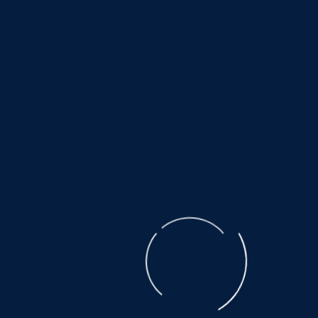
Zeitpunkt der Verlinkung auf mögliche
Rechtsverstöße überprüft. Rechtswidrige Inhalte
waren zum Zeitpunkt der Verlinkung nicht
erkennbar. Eine permanente inhaltliche Kontrolle
der verlinkten Seiten ist jedoch ohne konkrete
Anhaltspunkte einer Rechtsverletzung nicht
zumutbar. Bei Bekanntwerden von
Rechtsverletzungen werden wir derartige Links
umgehend entfernen.
Urheberrecht
Die durch die Seitenbetreiber erstellten Inhalte und
Werke auf diesen Seiten unterliegen dem
deutschen Urheberrecht. Die Vervielfältigung,
Bearbeitung, Verbreitung und jede Art der
Verwertung außerhalb der Grenzen des