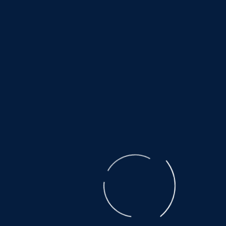
Zeitpunkt der Verlinkung auf mögliche
Rechtsverstöße überprüft. Rechtswidrige Inhalte
waren zum Zeitpunkt der Verlinkung nicht
erkennbar. Eine permanente inhaltliche Kontrolle
der verlinkten Seiten ist jedoch ohne konkrete
Anhaltspunkte einer Rechtsverletzung nicht
zumutbar. Bei Bekanntwerden von
Rechtsverletzungen werden wir derartige Links
umgehend entfernen.
Urheberrecht
Die durch die Seitenbetreiber erstellten Inhalte und
Werke auf diesen Seiten unterliegen dem
deutschen Urheberrecht. Die Vervielfältigung,
Bearbeitung, Verbreitung und jede Art der
Verwertung außerhalb der Grenzen des