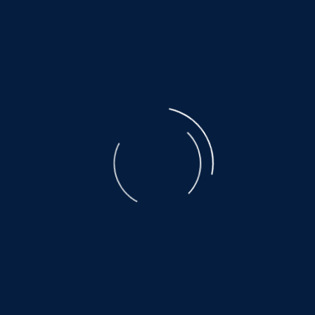
Helfen Sie dabei
Schenken Sie einem Tier aus dem Tier
Hier warten auch noch vi
www.hundewollenleben.
www.grund-zur-hoffnung
www.mallorcahunde.info *k
www.hundepension-berg
www.wdr.de *klick*
Mit unseren Aktionen bringen wir den Tierm
©
NOAH.de
2026
Das gelingt, weil viele Menschen 