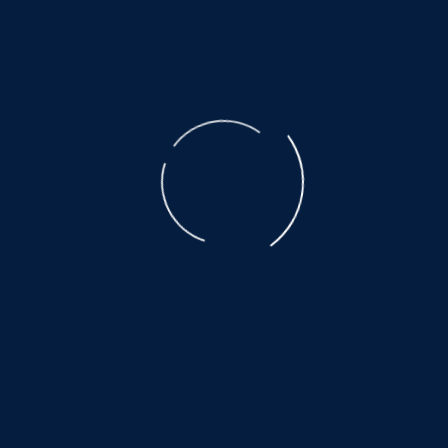
der ausgebeuteten Muttertiere ist unbeschreiblich.
Der Transport, den nicht alle überleben, eine Qual.
Es warten noch so viele, auf ein wenig
Glück und Geborgenheit.....
©
NOAH.de
2026
Helfen Sie dabei
Schenken Sie einem Tier aus dem Tierschutz
ein Zuhause.
Hier warten auch noch viele:
www.hundewollenleben.net