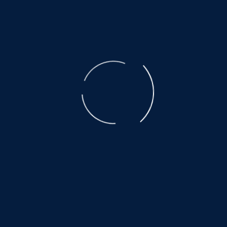
der ausgebeuteten Muttertiere ist unbeschreiblich.
Der Transport, den nicht alle überleben, eine Qual.
Es warten noch so viele, auf ein wenig
Glück und Geborgenheit.....
©
NOAH.de
2026
Helfen Sie dabei
Schenken Sie einem Tier aus dem Tierschutz
ein Zuhause.
Hier warten auch noch viele:
www.hundewollenleben.net