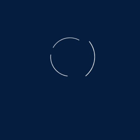
der ausgebeuteten Muttertiere ist unbeschreiblich.
Der Transport, den nicht alle überleben, eine Qual.
Es warten noch so viele, auf ein wenig
Glück und Geborgenheit.....
©
NOAH.de
2026
Helfen Sie dabei
Schenken Sie einem Tier aus dem Tierschutz
ein Zuhause.
Hier warten auch noch viele:
www.hundewollenleben.net