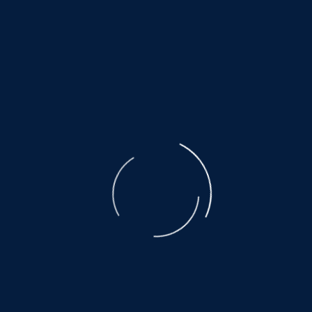
©
NOAH.de
2026
Unterstützen Sie keinen Tierhandel. Unterstützen Sie
kein Milliardengeschäft per Mausklick. Das Leid der
ausgebeuteten Muttertiere ist unbeschreiblich. Der
Transport, den nicht alle überleben, eine Qual.
Es warten noch so viele, auf ein wenig Glück
und Geborgenheit.....
©
NOAH.de
2026
Helfen Sie dabei
Schenken Sie einem Tier aus dem Tierschutz ein