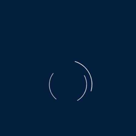
©
NOAH.de
2026
Unterstützen Sie keinen Tierhandel. Unterstützen Sie
kein Milliardengeschäft per Mausklick. Das Leid der
ausgebeuteten Muttertiere ist unbeschreiblich. Der
Transport, den nicht alle überleben, eine Qual.
Es warten noch so viele, auf ein wenig Glück
und Geborgenheit.....
©
NOAH.de
2026
Helfen Sie dabei
Schenken Sie einem Tier aus dem Tierschutz ein