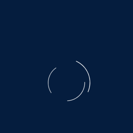
©
NOAH.de
2026
Unterstützen Sie keinen Tierhandel. Unterstützen Sie
kein Milliardengeschäft per Mausklick. Das Leid der
ausgebeuteten Muttertiere ist unbeschreiblich. Der
Transport, den nicht alle überleben, eine Qual.
Es warten noch so viele, auf ein wenig Glück
und Geborgenheit.....
©
NOAH.de
2026
Helfen Sie dabei
Schenken Sie einem Tier aus dem Tierschutz ein