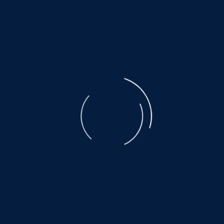
Helfen Sie dabei
Schenken Sie einem Tier aus dem Tier
Hier warten auch noch vi
www.hundewollenleben.
www.grund-zur-hoffnung
www.mallorcahunde.info *k
www.hundepension-berg
www.wdr.de *klick*
Mit unseren Aktionen bringen wir den Tierm
©
NOAH.de
2026
Das gelingt, weil viele Menschen 