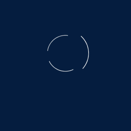
der ausgebeuteten Muttertiere ist unbeschreiblich.
Der Transport, den nicht alle überleben, eine Qual.
Es warten noch so viele, auf ein wenig
Glück und Geborgenheit.....
©
NOAH.de
2026
Helfen Sie dabei
Schenken Sie einem Tier aus dem Tierschutz
ein Zuhause.
Hier warten auch noch viele:
www.hundewollenleben.net