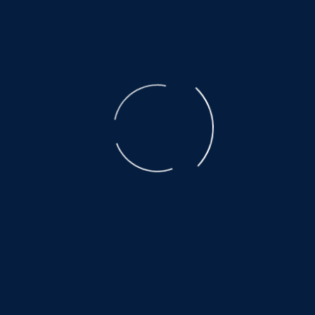
der ausgebeuteten Muttertiere ist unbeschreiblich.
Der Transport, den nicht alle überleben, eine Qual.
Es warten noch so viele, auf ein wenig
Glück und Geborgenheit.....
©
NOAH.de
2026
Helfen Sie dabei
Schenken Sie einem Tier aus dem Tierschutz
ein Zuhause.
Hier warten auch noch viele:
www.hundewollenleben.net