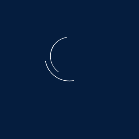
der ausgebeuteten Muttertiere ist unbeschreiblich.
Der Transport, den nicht alle überleben, eine Qual.
Es warten noch so viele, auf ein wenig
Glück und Geborgenheit.....
©
NOAH.de
2026
Helfen Sie dabei
Schenken Sie einem Tier aus dem Tierschutz
ein Zuhause.
Hier warten auch noch viele:
www.hundewollenleben.net