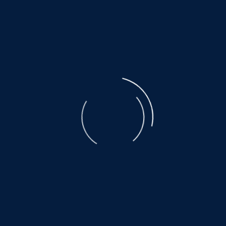
Helfen Sie dabei
Schenken Sie einem Tier aus dem Tier
Hier warten auch noch vi
www.hundewollenleben.
www.grund-zur-hoffnung
www.mallorcahunde.info *k
www.hundepension-berg
www.wdr.de *klick*
Mit unseren Aktionen bringen wir den Tierm
©
NOAH.de
2026
Das gelingt, weil viele Menschen 