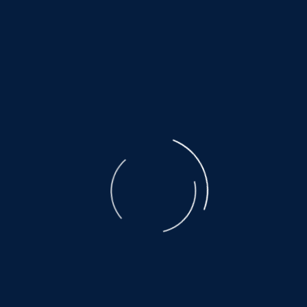
©
NOAH.de
2026
Unterstützen Sie keinen Tierhandel. Unterstützen Sie
kein Milliardengeschäft per Mausklick. Das Leid der
ausgebeuteten Muttertiere ist unbeschreiblich. Der
Transport, den nicht alle überleben, eine Qual.
Es warten noch so viele, auf ein wenig Glück
und Geborgenheit.....
©
NOAH.de
2026
Helfen Sie dabei
Schenken Sie einem Tier aus dem Tierschutz ein