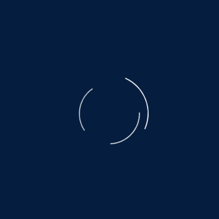
Helfen Sie dabei
Schenken Sie einem Tier aus dem Tier
Hier warten auch noch vi
www.hundewollenleben.
www.grund-zur-hoffnung
www.mallorcahunde.info *k
www.hundepension-berg
www.wdr.de *klick*
Mit unseren Aktionen bringen wir den Tierm
©
NOAH.de
2026
Das gelingt, weil viele Menschen 