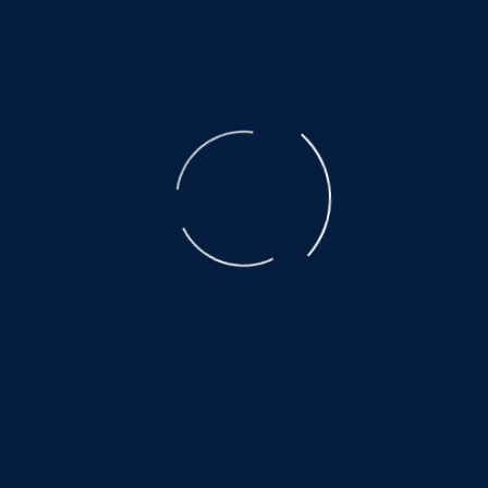
der ausgebeuteten Muttertiere ist unbeschreiblich.
Der Transport, den nicht alle überleben, eine Qual.
Es warten noch so viele, auf ein wenig
Glück und Geborgenheit.....
©
NOAH.de
2026
Helfen Sie dabei
Schenken Sie einem Tier aus dem Tierschutz
ein Zuhause.
Hier warten auch noch viele:
www.hundewollenleben.net