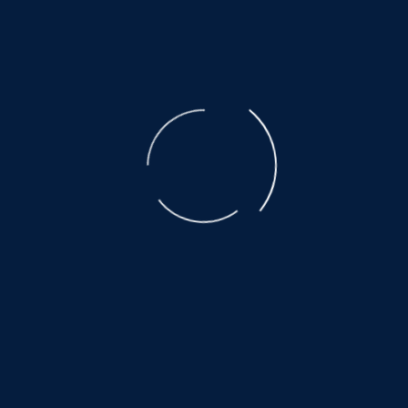
der ausgebeuteten Muttertiere ist unbeschreiblich.
Der Transport, den nicht alle überleben, eine Qual.
Es warten noch so viele, auf ein wenig
Glück und Geborgenheit.....
©
NOAH.de
2026
Helfen Sie dabei
Schenken Sie einem Tier aus dem Tierschutz
ein Zuhause.
Hier warten auch noch viele:
www.hundewollenleben.net