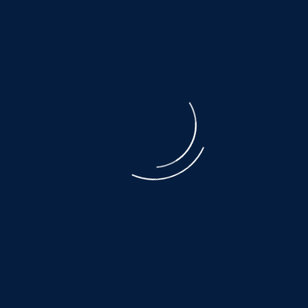
der ausgebeuteten Muttertiere ist unbeschreiblich.
Der Transport, den nicht alle überleben, eine Qual.
Es warten noch so viele, auf ein wenig
Glück und Geborgenheit.....
©
NOAH.de
2026
Helfen Sie dabei
Schenken Sie einem Tier aus dem Tierschutz
ein Zuhause.
Hier warten auch noch viele:
www.hundewollenleben.net