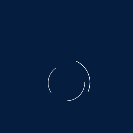
©
NOAH.de
2026
Unterstützen Sie keinen Tierhandel. Unterstützen Sie
kein Milliardengeschäft per Mausklick. Das Leid der
ausgebeuteten Muttertiere ist unbeschreiblich. Der
Transport, den nicht alle überleben, eine Qual.
Es warten noch so viele, auf ein wenig Glück
und Geborgenheit.....
©
NOAH.de
2026
Helfen Sie dabei
Schenken Sie einem Tier aus dem Tierschutz ein