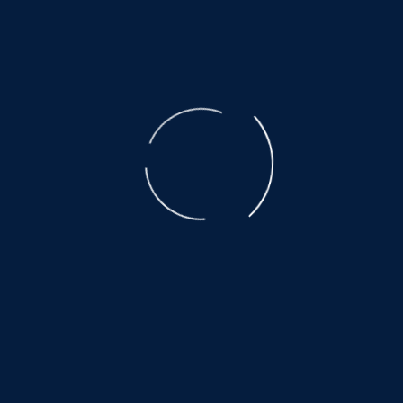
der ausgebeuteten Muttertiere ist unbeschreiblich.
Der Transport, den nicht alle überleben, eine Qual.
Es warten noch so viele, auf ein wenig
Glück und Geborgenheit.....
©
NOAH.de
2026
Helfen Sie dabei
Schenken Sie einem Tier aus dem Tierschutz
ein Zuhause.
Hier warten auch noch viele:
www.hundewollenleben.net