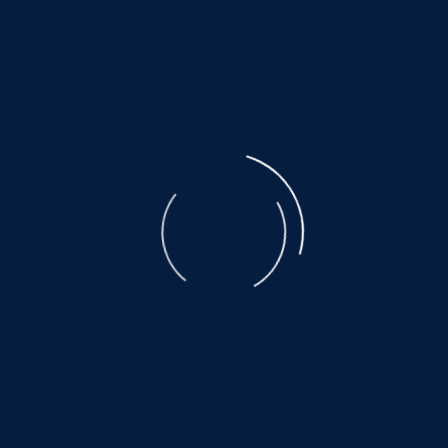
Helfen Sie dabei
Schenken Sie einem Tier aus dem Tier
Hier warten auch noch vi
www.hundewollenleben.
www.grund-zur-hoffnung
www.mallorcahunde.info *k
www.hundepension-berg
www.wdr.de *klick*
Mit unseren Aktionen bringen wir den Tierm
©
NOAH.de
2026
Das gelingt, weil viele Menschen 