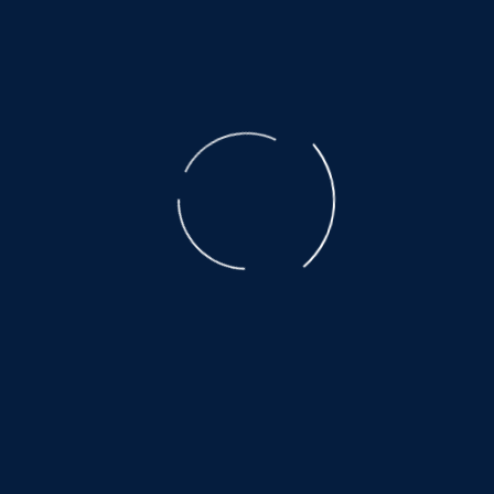
der ausgebeuteten Muttertiere ist unbeschreiblich.
Der Transport, den nicht alle überleben, eine Qual.
Es warten noch so viele, auf ein wenig
Glück und Geborgenheit.....
©
NOAH.de
2026
Helfen Sie dabei
Schenken Sie einem Tier aus dem Tierschutz
ein Zuhause.
Hier warten auch noch viele:
www.hundewollenleben.net