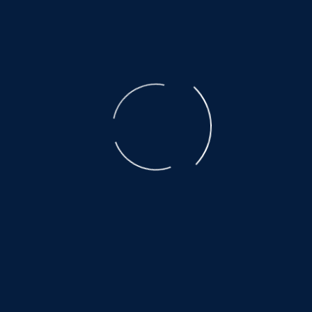
der ausgebeuteten Muttertiere ist unbeschreiblich.
Der Transport, den nicht alle überleben, eine Qual.
Es warten noch so viele, auf ein wenig
Glück und Geborgenheit.....
©
NOAH.de
2026
Helfen Sie dabei
Schenken Sie einem Tier aus dem Tierschutz
ein Zuhause.
Hier warten auch noch viele:
www.hundewollenleben.net