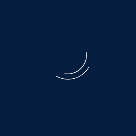
der ausgebeuteten Muttertiere ist unbeschreiblich.
Der Transport, den nicht alle überleben, eine Qual.
Es warten noch so viele, auf ein wenig
Glück und Geborgenheit.....
©
NOAH.de
2026
Helfen Sie dabei
Schenken Sie einem Tier aus dem Tierschutz
ein Zuhause.
Hier warten auch noch viele:
www.hundewollenleben.net