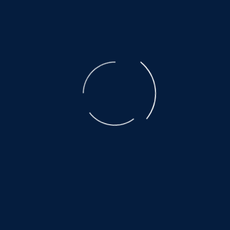
der ausgebeuteten Muttertiere ist unbeschreiblich.
Der Transport, den nicht alle überleben, eine Qual.
Es warten noch so viele, auf ein wenig
Glück und Geborgenheit.....
©
NOAH.de
2026
Helfen Sie dabei
Schenken Sie einem Tier aus dem Tierschutz
ein Zuhause.
Hier warten auch noch viele:
www.hundewollenleben.net