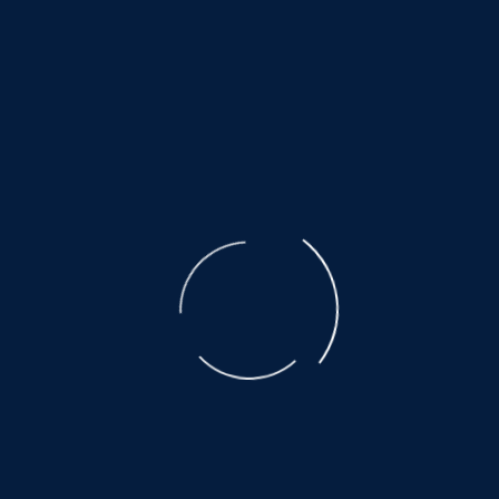
©
NOAH.de
2026
Unterstützen Sie keinen Tierhandel. Unterstützen Sie
kein Milliardengeschäft per Mausklick. Das Leid der
ausgebeuteten Muttertiere ist unbeschreiblich. Der
Transport, den nicht alle überleben, eine Qual.
Es warten noch so viele, auf ein wenig Glück
und Geborgenheit.....
©
NOAH.de
2026
Helfen Sie dabei
Schenken Sie einem Tier aus dem Tierschutz ein